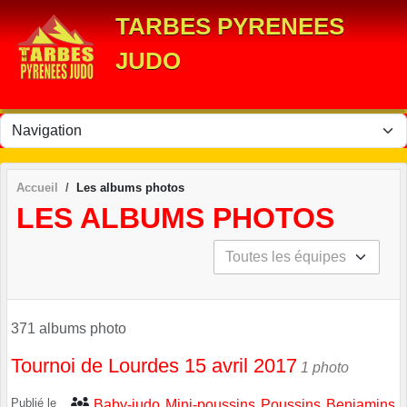
Panneau de gestion des cookies
TARBES PYRENEES
JUDO
Accueil
Les albums photos
LES ALBUMS PHOTOS
371 albums photo
Tournoi de Lourdes 15 avril 2017
1 photo
Publié le
Baby-judo
Mini-poussins
Poussins
Benjamins