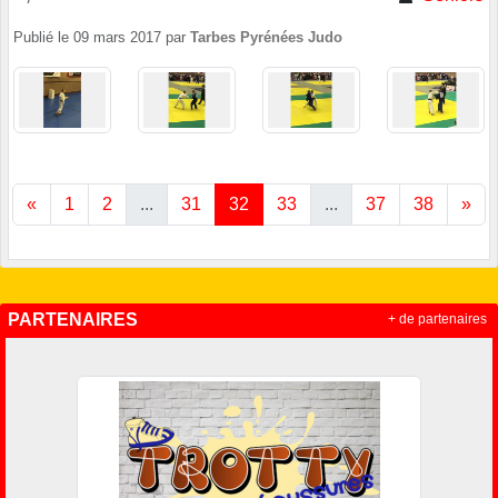
Publié le
09 mars 2017
par
Tarbes Pyrénées Judo
«
1
2
...
31
32
33
...
37
38
»
PARTENAIRES
+ de partenaires