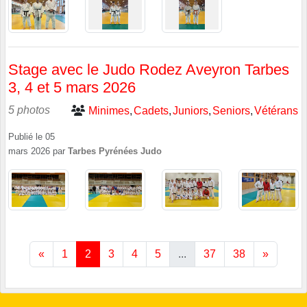
Stage avec le Judo Rodez Aveyron Tarbes
3, 4 et 5 mars 2026
5 photos
Minimes
Cadets
Juniors
Seniors
Vétérans
Publié le
05
mars 2026
par
Tarbes Pyrénées Judo
«
1
2
3
4
5
...
37
38
»