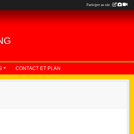
Participer au site :
ING
S
CONTACT ET PLAN