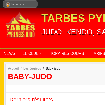
Panneau de gestion des cookies
Se connecter
TARBES PY
JUDO, KENDO, S
NEWS
LE CLUB
HORAIRES COURS
TARIFS
Accueil
Les équipes
Baby-judo
BABY-JUDO
Derniers résultats