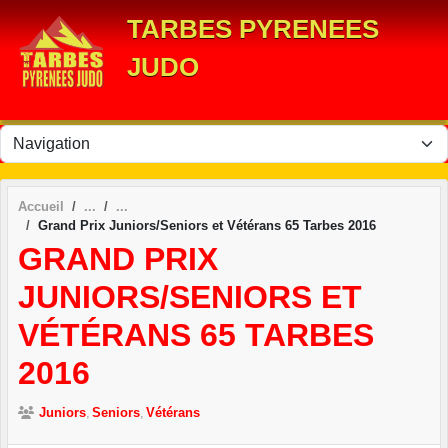
Panneau de gestion des cookies
TARBES PYRENEES
JUDO
Accueil
Grand Prix Juniors/Seniors et Vétérans 65 Tarbes 2016
GRAND PRIX
JUNIORS/SENIORS ET
VÉTÉRANS 65 TARBES
2016
Juniors
Seniors
Vétérans