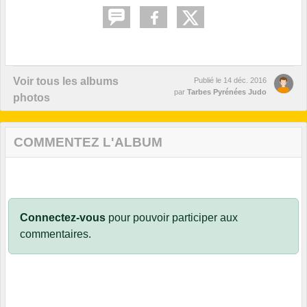
Voir tous les albums
Publié le
14 déc. 2016
par
Tarbes Pyrénées Judo
photos
COMMENTEZ L'ALBUM
Connectez-vous
pour pouvoir participer aux
commentaires.