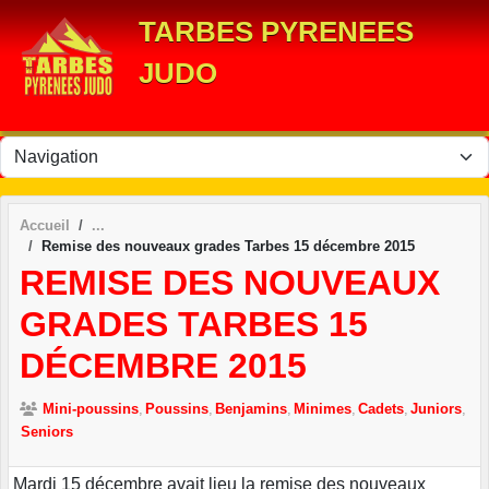
Panneau de gestion des cookies
TARBES PYRENEES
JUDO
Accueil
Remise des nouveaux grades Tarbes 15 décembre 2015
REMISE DES NOUVEAUX
GRADES TARBES 15
DÉCEMBRE 2015
Mini-poussins
Poussins
Benjamins
Minimes
Cadets
Juniors
Seniors
Mardi 15 décembre avait lieu la remise des nouveaux