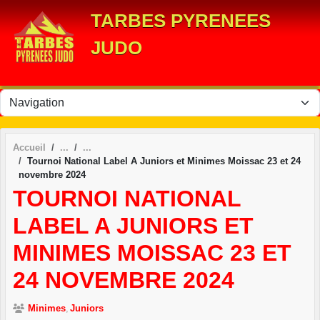
Panneau de gestion des cookies
TARBES PYRENEES
JUDO
Accueil
Tournoi National Label A Juniors et Minimes Moissac 23 et 24
novembre 2024
TOURNOI NATIONAL
LABEL A JUNIORS ET
MINIMES MOISSAC 23 ET
24 NOVEMBRE 2024
Minimes
Juniors