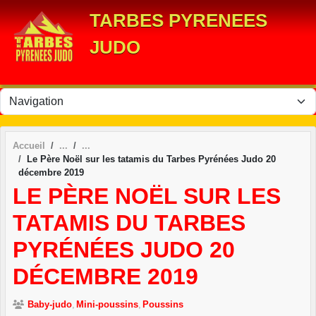
Panneau de gestion des cookies
TARBES PYRENEES
JUDO
Accueil
Le Père Noël sur les tatamis du Tarbes Pyrénées Judo 20
décembre 2019
LE PÈRE NOËL SUR LES
TATAMIS DU TARBES
PYRÉNÉES JUDO 20
DÉCEMBRE 2019
Baby-judo
Mini-poussins
Poussins