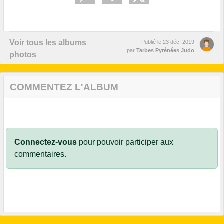
Voir tous les albums
Publié le
23 déc. 2019
par
Tarbes Pyrénées Judo
photos
COMMENTEZ L'ALBUM
Connectez-vous
pour pouvoir participer aux
commentaires.