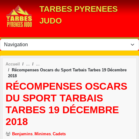
Panneau de gestion des cookies
TARBES PYRENEES
JUDO
Accueil
Récompenses Oscars du Sport Tarbais Tarbes 19 Décembre
2018
RÉCOMPENSES OSCARS
DU SPORT TARBAIS
TARBES 19 DÉCEMBRE
2018
Benjamins
Minimes
Cadets