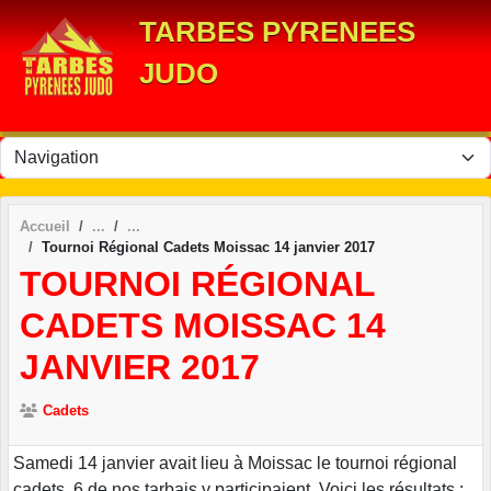
Panneau de gestion des cookies
TARBES PYRENEES
JUDO
Accueil
Tournoi Régional Cadets Moissac 14 janvier 2017
TOURNOI RÉGIONAL
CADETS MOISSAC 14
JANVIER 2017
Cadets
Samedi 14 janvier avait lieu à Moissac le tournoi régional
cadets. 6 de nos tarbais y participaient. Voici les résultats :