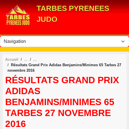
Panneau de gestion des cookies
TARBES PYRENEES
JUDO
Accueil
Résultats Grand Prix Adidas Benjamins/Minimes 65 Tarbes 27
novembre 2016
RÉSULTATS GRAND PRIX
ADIDAS
BENJAMINS/MINIMES 65
TARBES 27 NOVEMBRE
2016