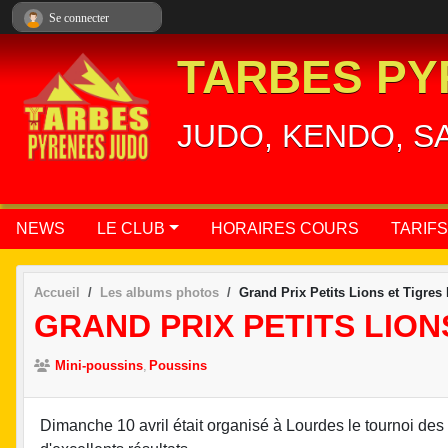
Panneau de gestion des cookies
Se connecter
TARBES PY
JUDO, KENDO, S
NEWS
LE CLUB
HORAIRES COURS
TARIFS
Accueil
Les albums photos
Grand Prix Petits Lions et Tigres 
GRAND PRIX PETITS LIONS
Mini-poussins
Poussins
Dimanche 10 avril était organisé à Lourdes le tournoi des 