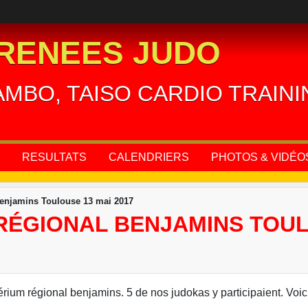
RENEES JUDO
AMBO, TAISO CARDIO TRAIN
RESULTATS
CALENDRIERS
PHOTOS & VIDÉO
Benjamins Toulouse 13 mai 2017
 RÉGIONAL BENJAMINS TOUL
rium régional benjamins. 5 de nos judokas y participaient. Voici 