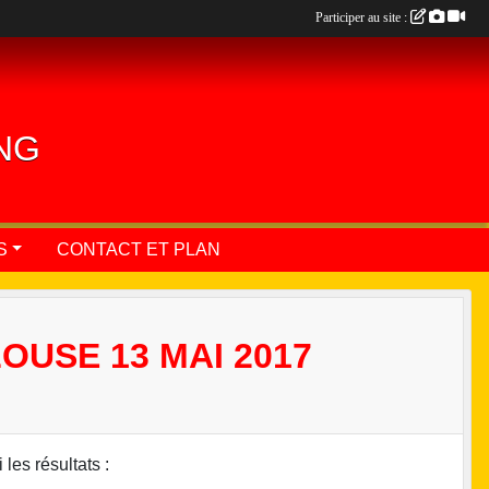
Participer au site :
ING
S
CONTACT ET PLAN
OUSE 13 MAI 2017
les résultats :