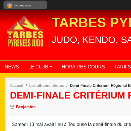
Panneau de gestion des cookies
Se connecter
TARBES PY
JUDO, KENDO, S
NEWS
LE CLUB
HORAIRES COURS
TARIFS
Accueil
Les albums photos
Demi-Finale Critérium Régional 
DEMI-FINALE CRITÉRIUM
Benjamins
Samedi 13 mai avait lieu à Toulouse la demi-finale du crité