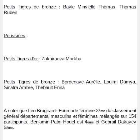
Petits Tigres de bronze
: Bayle Minvielle Thomas, Thomas
Ruben
Poussines
:
Petits Tigres d’or
: Zakhiraeva Markha
Petits Tigres de bronze
: Bordenave Aurélie, Louimi Damya,
Sinatra Ambre, Thebault Erina
A noter que Léo Brugirard--Fourcade termine 2
du classement
ème
général départemental masculins et féminines mélangés sur 154
participants, Benjamin-Patxi Houel est 4
et Gebrail Dakayev
ème
5
.
ème