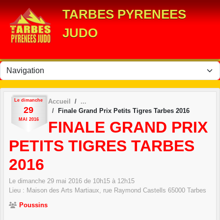
Panneau de gestion des cookies
TARBES PYRENEES
JUDO
Le
dimanche
Accueil
29
Finale Grand Prix Petits Tigres Tarbes 2016
MAI
2016
FINALE GRAND PRIX
PETITS TIGRES TARBES
2016
Le
dimanche
29
mai
2016
de 10h15 à 12h15
Lieu :
Maison des Arts Martiaux, rue Raymond Castells
65000
Tarbes
Poussins